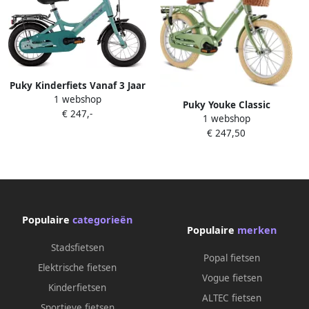
Puky Kinderfiets Vanaf 3 Jaar
1 webshop
Youke 12 Gutsy Green
Puky Youke Classic
€ 247,-
1 webshop
Kinderfiets 12 inch incl.
€ 247,50
stuur d Retro groen vanaf 3
jaar
Populaire
categorieën
Populaire
merken
Stadsfietsen
Popal fietsen
Elektrische fietsen
Vogue fietsen
Kinderfietsen
ALTEC fietsen
Sportieve fietsen