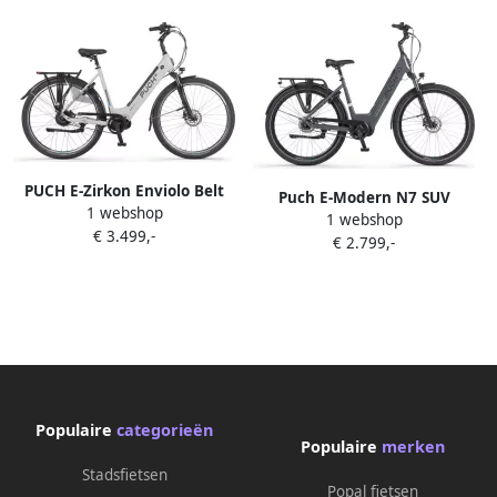
PUCH E-Zirkon Enviolo Belt
Puch E-Modern N7 SUV
1 webshop
Elektrische fiets 600Wh Grijs
1 webshop
Elektrische fiets 600Wh Grijs
€ 3.499,-
mat
€ 2.799,-
Populaire
categorieën
Populaire
merken
Stadsfietsen
Popal fietsen