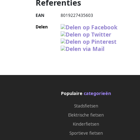
Referenties
EAN
8019227435603
Delen
Populaire
categorieën
Stadsfietsen
Elektrische fietsen
Kinderfietsen
Sportieve fietsen