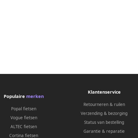
Klantenservice
Populaire
merken
Retourneren & ruilen
Popal fietsen
Verzending & bezorging
Vogue fietsen
Status van bestelling
ALTEC fietsen
Garantie & reparatie
Cortina fietsen