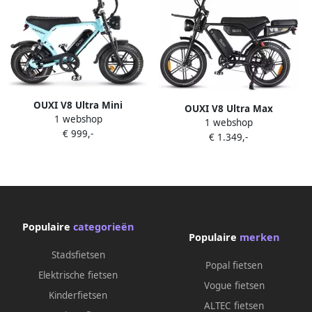
OUXI V8 Ultra Mini
OUXI V8 Ultra Max
1 webshop
Elektrische Fatbike
1 webshop
Elektrische Fatbike
€ 999,-
Ingebouwd Alarmsysteem
€ 1.349,-
Ingebouwd Alarmsystseem
Inclusief Voetsteuntjes
Inclusief Achterzitje Inclusief
Inclusief Voorrekje -16 Inch
Voorrekje NFC-chip 20 Inch
250W Motor 7 Versnellingen
250W Motor 7 Versnellingen
50 km Actieradius
120 km Actieradius
Mechanische Schijfrem
Hydraulische Schijfrem Zwart
Lichtblauw
Populaire
categorieën
Populaire
merken
Stadsfietsen
Popal fietsen
Elektrische fietsen
Vogue fietsen
Kinderfietsen
ALTEC fietsen