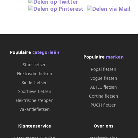
Populaire
categorieën
Populaire
merken
Stadsfietsen
Popal fietsen
Elektrische fietsen
Vogue fietsen
Kinderfietsen
ALTEC fietsen
Sportieve fietsen
Cortina fietsen
Elektrische steppen
PUCH fietsen
Vakantiefietsen
Klantenservice
Over ons