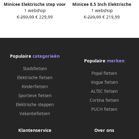
Minicee Elektrische step voor
Minicee 8.5 Inch Elektrische
1 webshop
1 webshop
volwassenen 350W Motor
step voor volwassenen 350W
€ 259,99
€ 229,99
€ 229,99
€ 219,99
36V 9Ah 8.5 Inch
Motor 36V 7.8Ah Batterij
Schokabsorptie 3
Schokabsorptie 3
Snelheidsmodi Lange
Snelheidsmodi Opvouwbaar
Afstand
Populaire
categorieën
Populaire
merken
Stadsfietsen
Popal fietsen
Elektrische fietsen
Vogue fietsen
Kinderfietsen
ALTEC fietsen
Sportieve fietsen
Cortina fietsen
Elektrische steppen
PUCH fietsen
Vakantiefietsen
Klantenservice
Over ons