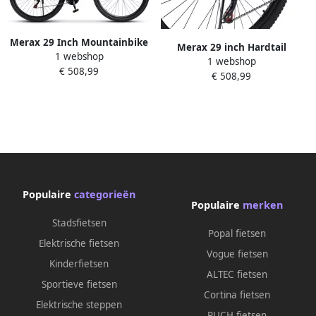
Merax 29 Inch Mountainbike
Merax 29 inch Hardtail
1 webshop
Hardtail 100mm Voorvork 21
1 webshop
Mountainbike – Aluminium
€ 508,99
Versnellingen Shi o Tourney
€ 508,99
Frame – 21 Versnellingen –
Aluminium Frame
100mm Vering –
Mechanische Schijfrem
Mechanische Schijfrem –
Trekkingfiets voor
Fietsen voor Volwassenen
Volwassenen 175-190cm Grijs
175-190 cm
Populaire
categorieën
Populaire
merken
Stadsfietsen
Popal fietsen
Elektrische fietsen
Vogue fietsen
Kinderfietsen
ALTEC fietsen
Sportieve fietsen
Cortina fietsen
Elektrische steppen
PUCH fietsen