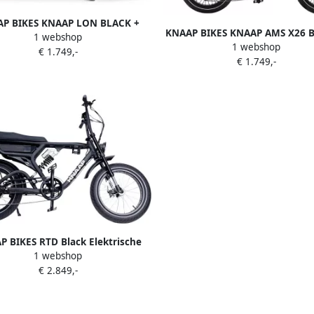
P BIKES KNAAP LON BLACK +
KNAAP BIKES KNAAP AMS X26 
1 webshop
 track & trace GPS Elektrische
1 webshop
KNAAP track & trace GPS Elekt
€ 1.749,-
 Rijklaar 2 jaar garantie Lid van
€ 1.749,-
fatbike Best getest 2024 Rijklaa
RAI vereniging
garantie Lid van RAI vereni
 BIKES RTD Black Elektrische
1 webshop
ike Motor 36V 250W Accu 36V
€ 2.849,-
(756Wh) Voor- en achtervering