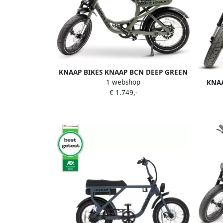
KNAAP BIKES KNAAP BCN DEEP GREEN
1 webshop
KNAA
+ KNAAP track & trace GPS Elektrische
€ 1.749,-
KNAAP
fatbike Rijklaar 2 jaar garantie Lid van
fatbike
RAI vereniging