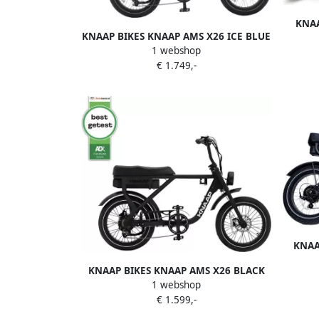
KNAA
KNAAP BIKES KNAAP AMS X26 ICE BLUE
KNAAP
1 webshop
+ KNAAP track & trace GPS Elektrische
fatbike
€ 1.749,-
fatbike Best getest 2024 Rijklaar 2 jaar
garantie Lid van RAI vereniging
KNAAP
Fatb
KNAAP BIKES KNAAP AMS X26 BLACK
21Ah 
1 webshop
Elektrische fatbike Best getest 2024
€ 1.599,-
Rijklaar 2 jaar garantie Lid van RAI
vereniging