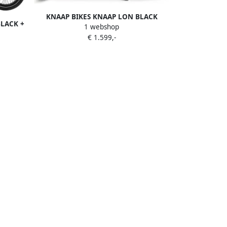
KNAAP BIKES KNAAP LON BLACK
BLACK +
1 webshop
Elektrische fatbike Rijklaar 2 jaar
rische
€ 1.599,-
garantie Lid van RAI vereniging
r 2 jaar
ging