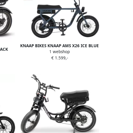
KNAAP BIKES KNAAP AMS X26 ICE BLUE
LACK
1 webshop
Elektrische fatbike Best getest 2024
 jaar
€ 1.599,-
Rijklaar 2 jaar garantie Lid van RAI
ging
vereniging