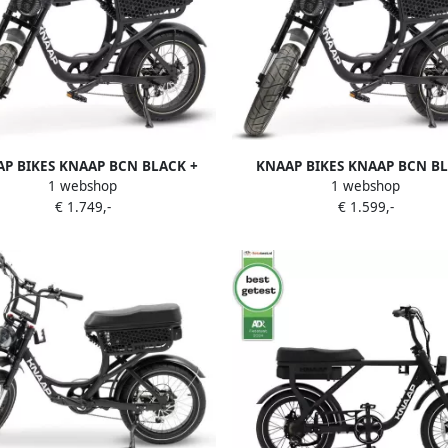
P BIKES KNAAP BCN BLACK +
KNAAP BIKES KNAAP BCN B
1 webshop
1 webshop
 track & trace GPS Elektrische
Elektrische fatbike Rijklaar 2
€ 1.749,-
€ 1.599,-
 Rijklaar 2 jaar garantie Lid van
garantie Lid van RAI vereni
RAI vereniging