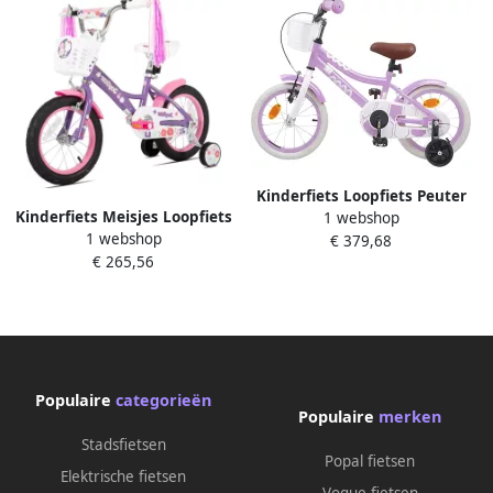
Kinderfiets Loopfiets Peuter
Kinderfiets Meisjes Loopfiets
1 webshop
Leren Fietsen Verstelbare
1 webshop
Peuter Leren Fietsen Met
€ 379,68
Handvatten 12 inch Paars
€ 265,56
Stabilisator 12 Inch Paars
Populaire
categorieën
Populaire
merken
Stadsfietsen
Popal fietsen
Elektrische fietsen
Vogue fietsen