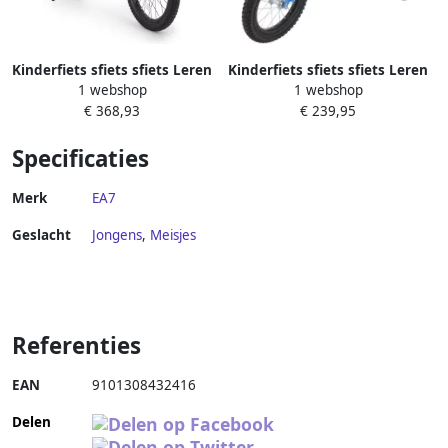
Kinderfiets sfiets sfiets Leren
Kinderfiets sfiets sfiets Leren
1 webshop
1 webshop
Fietsen Dubbel Remsysteem
Fietsen Dubbel Remsysteem
€ 368,93
€ 239,95
16 inch Paars Kleurverloop
14 inch Blauw
Specificaties
Merk
EA7
Geslacht
Jongens
,
Meisjes
Referenties
EAN
9101308432416
Delen