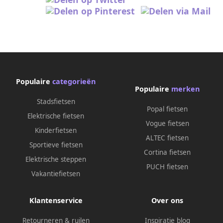
Populaire
categorieën
Populaire
merken
Stadsfietsen
Popal fietsen
Elektrische fietsen
Vogue fietsen
Kinderfietsen
ALTEC fietsen
Sportieve fietsen
Cortina fietsen
Elektrische steppen
PUCH fietsen
Vakantiefietsen
Klantenservice
Over ons
Retourneren & ruilen
Inspiratie blog