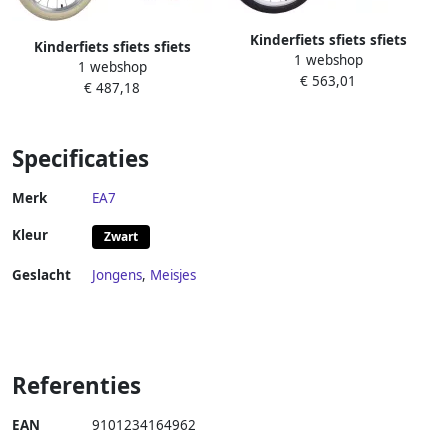
Kinderfiets sfiets sfiets
Kinderfiets sfiets sfiets
1 webshop
Dagelijks Gebruik Robuust
1 webshop
Dagelijks gebruik Individueel
€ 563,01
Stalen Frame 20 inch Wit
€ 487,18
instelbaar 24 inch Groen
Specificaties
Merk
EA7
Kleur
Zwart
Geslacht
Jongens
,
Meisjes
Referenties
EAN
9101234164962