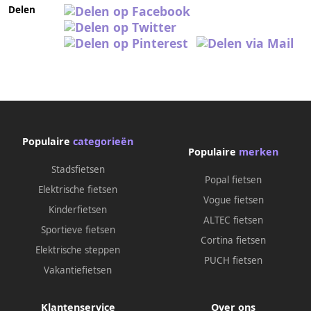
Delen
Populaire
categorieën
Populaire
merken
Stadsfietsen
Popal fietsen
Elektrische fietsen
Vogue fietsen
Kinderfietsen
ALTEC fietsen
Sportieve fietsen
Cortina fietsen
Elektrische steppen
PUCH fietsen
Vakantiefietsen
Klantenservice
Over ons