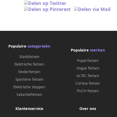
Populaire
categorieën
Populaire
merken
Stadsfietsen
Popal fietsen
Elektrische fietsen
Vogue fietsen
Kinderfietsen
ALTEC fietsen
Sportieve fietsen
Cortina fietsen
Elektrische steppen
PUCH fietsen
Vakantiefietsen
Klantenservice
Over ons