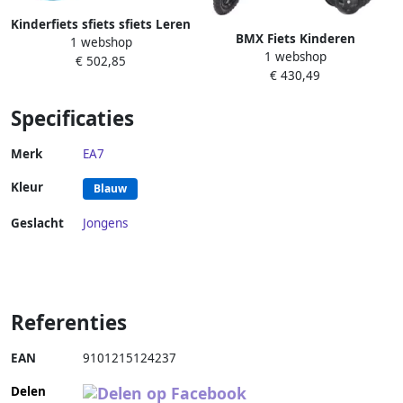
Kinderfiets sfiets sfiets Leren
BMX Fiets Kinderen
1 webshop
Fietsen Terugtraprem 20
1 webshop
Jongensfiets Kinderfiets
€ 502,85
inch Rood
€ 430,49
Buiten Spelen Lichtgewicht
Frame 12 Inch Zwart Groen
Specificaties
Merk
EA7
Kleur
Blauw
Geslacht
Jongens
Referenties
EAN
9101215124237
Delen