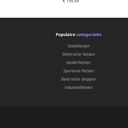
€ 159,99
Kleuren Beschikbaar
Populaire
categorieën
Stadsfietsen
Elektrische fietsen
Kinderfietsen
Sportieve fietsen
Elektrische steppen
Vakantiefietsen