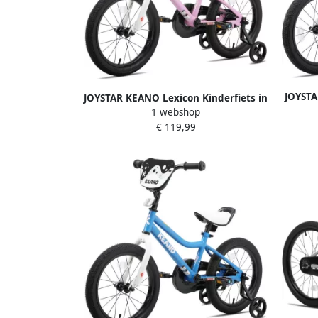
JOYSTA
JOYSTAR KEANO Lexicon Kinderfiets in
BMX Sti
1 webshop
BMX Stijl Voor & Met Zijwieltjes 12 Inch
€ 119,99
Kleuren Beschikbaar