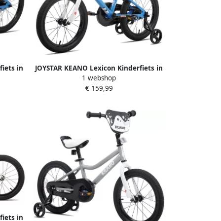
iets in
JOYSTAR KEANO Lexicon Kinderfiets in
1 webshop
 20 Inch
BMX Stijl Voor & Met Zijwieltjes 16 Inch
€ 159,99
Kleuren Beschikbaar
iets in