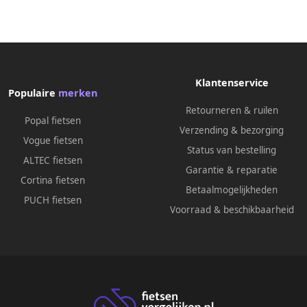
Klantenservice
Populaire
merken
Retourneren & ruilen
Popal fietsen
Verzending & bezorging
Vogue fietsen
Status van bestelling
ALTEC fietsen
Garantie & reparatie
Cortina fietsen
Betaalmogelijkheden
PUCH fietsen
Voorraad & beschikbaarheid