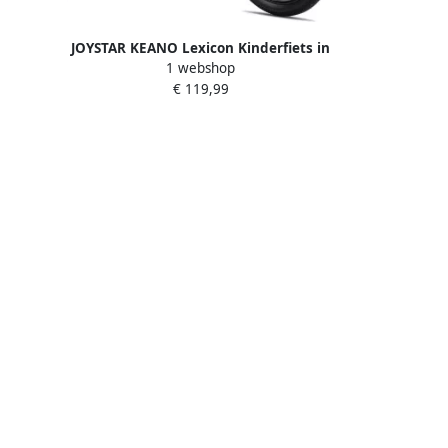
 16 Inch
JOYSTAR KEANO Lexicon Kinderfiets in
1 webshop
BMX Stijl Voor & Met Zijwieltjes 12 Inch
€ 119,99
Kleuren Beschikbaar