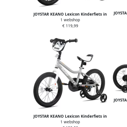
JOYSTA
JOYSTAR KEANO Lexicon Kinderfiets in
BMX Sti
1 webshop
BMX Stijl Voor & Met Zijwieltjes 12 Inch
€ 119,99
Kleuren Beschikbaar
JOYSTA
BMX Sti
JOYSTAR KEANO Lexicon Kinderfiets in
1 webshop
BMX Stijl Voor & Met Zijwieltjes 16 Inch