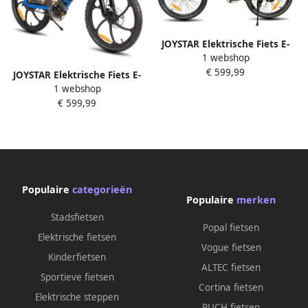
JOYSTAR Elektrische Fiets E-
1 webshop
Bike – 20 Inch – Voor
€ 599,99
Kinderen Tieners – 250W
JOYSTAR Elektrische Fiets E-
Motor – 1 Versnelling –
1 webshop
Bike – 20 Inch – Voor
Spaakwiel – Mechanische
€ 599,99
Kinderen Tieners – 250W
Schijfrem – Zwart Geschikt
Motor – 1 Versnelling –
voor buitenactiviteiten in de
Bladwiel – Mechanische
lente
Schijfrem – Blauw
Populaire
categorieën
Populaire
merken
Stadsfietsen
Popal fietsen
Elektrische fietsen
Vogue fietsen
Kinderfietsen
ALTEC fietsen
Sportieve fietsen
Cortina fietsen
Elektrische steppen
PUCH fietsen