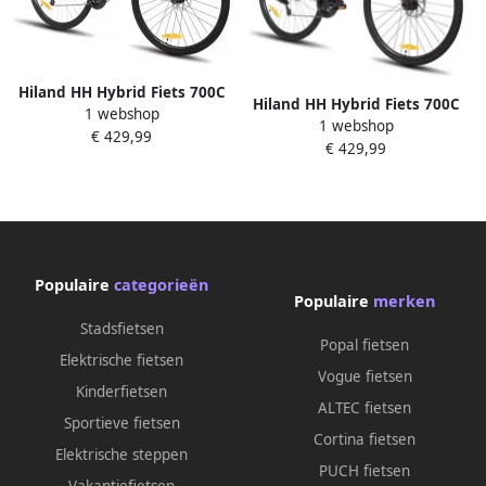
Hiland HH Hybrid Fiets 700C
Hiland HH Hybrid Fiets 700C
1 webshop
21 Versnellingen Racefiets
1 webshop
21 Versnellingen Racefiets
€ 429,99
Stadsfiets Mechanische
€ 429,99
Stadsfiets Mechanische
Schijfrem & Commuter Bike
Schijfrem & Commuter Bike
Populaire
categorieën
Populaire
merken
Stadsfietsen
Popal fietsen
Elektrische fietsen
Vogue fietsen
Kinderfietsen
ALTEC fietsen
Sportieve fietsen
Cortina fietsen
Elektrische steppen
PUCH fietsen