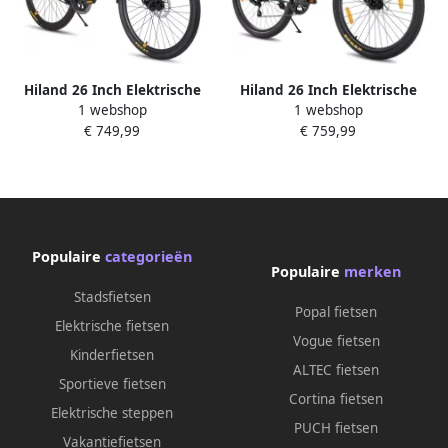
Hiland 26 Inch Elektrische
Hiland 26 Inch Elektrische
1 webshop
1 webshop
Mountainbike (E-MTB) 250W
Mountainbike (E-MTB) 7
€ 749,99
€ 759,99
Motor 36V 7.8Ah Batterij All-
Versnellingen 250W Motor
Terrain Voorvork Vering Grijs
36V 7.8Ah Batterij Schijfrem
Geschikt voor
Wit Geschikt voor
buitenactiviteiten in de lente
buitenactiviteiten in de lente
Populaire
categorieën
Populaire
merken
Stadsfietsen
Popal fietsen
Elektrische fietsen
Vogue fietsen
Kinderfietsen
ALTEC fietsen
Sportieve fietsen
Cortina fietsen
Elektrische steppen
PUCH fietsen
Vakantiefietsen