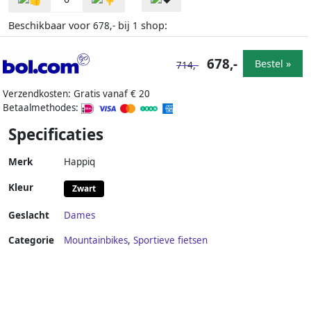
Beschikbaar voor
bij
shop:
678,-
1
678,-
Bestel »
714,-
Verzendkosten: Gratis vanaf € 20
Betaalmethodes:
Specificaties
Merk
Happiq
Kleur
Zwart
Geslacht
Dames
Categorie
Mountainbikes
,
Sportieve fietsen