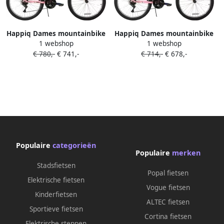
Happiq Dames mountainbike
Happiq Dames mountainbike
1 webshop
1 webshop
61–66 cm – Voor
61–66 cm – Voor
€ 780,-
€ 741,-
€ 714,-
€ 678,-
volwassenen voor woon- en
volwassenen voor woon- en
sportief gebruik op trail en
sportief gebruik op trail en
weg – Met 18 versnellingen
weg – Met 18 versnellingen
en hardtail ontwerp – Roze
en hardtail ontwerp – Roze
aluminium frame
aluminium frame
Populaire
categorieën
Populaire
merken
Stadsfietsen
Popal fietsen
Elektrische fietsen
Vogue fietsen
Kinderfietsen
ALTEC fietsen
Sportieve fietsen
Cortina fietsen
Elektrische steppen