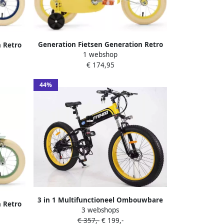
Generation Fietsen Generation Retro
 Retro
1 webshop
12 inch Geel – Kinderfiets met dje
et dje
€ 174,95
44%
3 in 1 Multifunctioneel Ombouwbare
 Retro
3 webshops
Kinderdriewieler Kinder trike
ts
€ 357,-
€ 199,-
Peuterfiets Kinder Fiets Verstelbaar