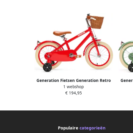
Generation Fietsen Generation Retro
Gener
1 webshop
14 inch Rood – Kinderfiets met dje
1
€ 194,95
Populaire
categorieën