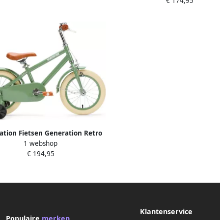
€ 174,95
ation Fietsen Generation Retro
1 webshop
4 inch Groen– Kinderfiets
€ 194,95
Klantenservice
Populaire
merken