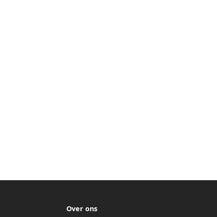
zadel Lichtgewicht Lefvrije Banden
Ombouwbaar tot Loopfiets Driewieler
Tweewieler voor kinderen van 1 51
jaar Roze
Over ons