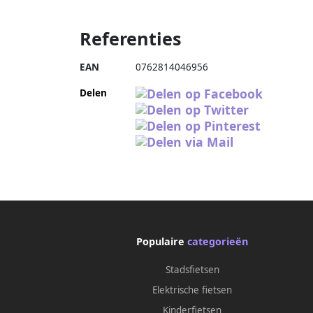
Referenties
EAN
0762814046956
Delen
Populaire
categorieën
Stadsfietsen
Elektrische fietsen
Kinderfietsen