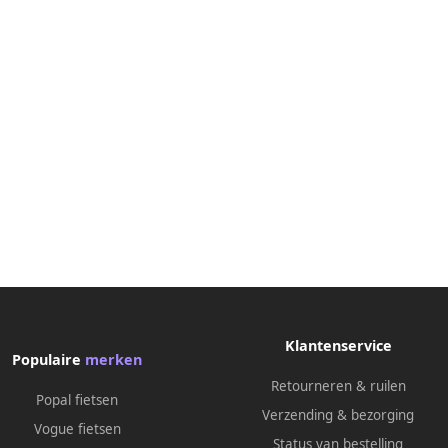
Klantenservice
Populaire
merken
Retourneren & ruilen
Popal fietsen
Verzending & bezorging
Vogue fietsen
Status van bestelling