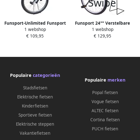
Funsport-Unlimited Funsport
Funsport 24"" Verstelbare
1 webshop
1 webshop
Eenwieler 24 Wit
Eenwieler + Standaard
€ 109,95
€ 129,95
(chrome)
Populaire
categorieën
Populaire
merken
Stadsfietsen
Popal fietsen
Elektrische fietsen
Vogue fietsen
Kinderfietsen
ALTEC fietsen
Sportieve fietsen
Cortina fietsen
Elektrische steppen
PUCH fietsen
Vakantiefietsen