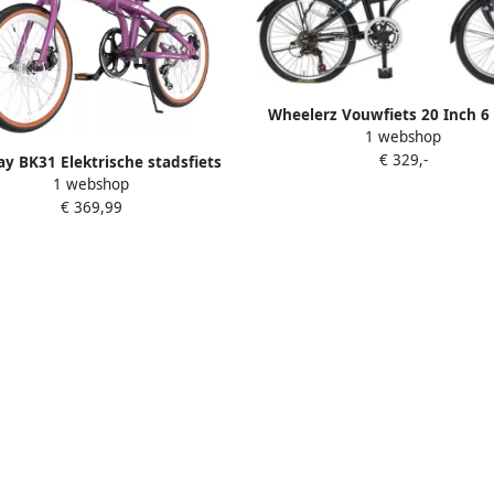
Wheelerz Vouwfiets 20 Inch 6
1 webshop
Shimano Zwart
€ 329,-
y BK31 Elektrische stadsfiets
1 webshop
otor City Commuter EBike 28x2
€ 369,99
 36V 13Ah batterij 70km Max
Bereik Dubbelschijfrem 7
rsnellingen IP54 Waterdicht