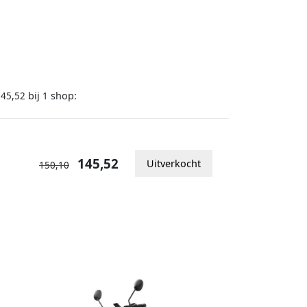
bij
shop:
145,52
1
145,52
Uitverkocht
150,10