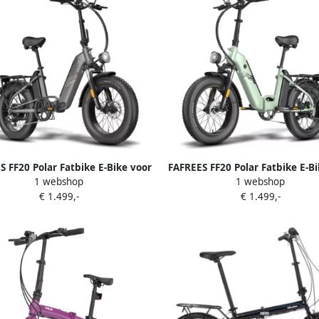
S FF20 Polar Fatbike E-Bike voor
FAFREES FF20 Polar Fatbike E-Bi
1 webshop
1 webshop
inch vouwfiets 48V 12Ah*2 accu
& 20 inch vouwfiets 48V 12Ah*
€ 1.499,-
€ 1.499,-
 motor 150kg draagvermogen
65N.m motor 150kg draagve
M bereikelektrische fatbikes
170KM bereikelektrische fat
Toegestaan voor
Toegestaan voor
kenregistratieElektrische Fiets
kentekenregistratieElektrische
Groente