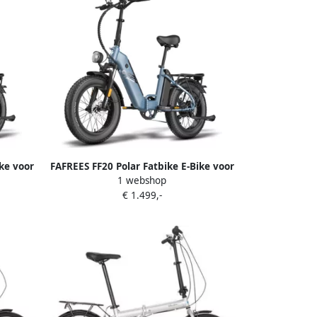
ke voor
FAFREES FF20 Polar Fatbike E-Bike voor
1 webshop
2 accu
& 20 inch vouwfiets 48V 12Ah*2 accu
€ 1.499,-
rmogen
65N.m motor 150kg draagvermogen
bikes
170KM bereikelektrische fatbikes
Toegestaan voor
 Fiets
kentekenregistratieElektrische Fiets
Blauw