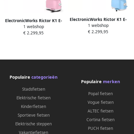
ElectronicWorks Rictor K1 E-
ElectronicWorks Rictor K1 E-
1 webshop
bike 250W Elektrische Fiets
1 webshop
bike 250W Elektrische Fiets
€ 2.299,95
met GPS + Rictor C8 Piggy
€ 2.299,95
met GPS + Rictor C8 Piggy
Elektrische Kinderscooter
Elektrische Kinderscooter
Speciaal voor gezin
Roze Gezin Deal
Populaire
categorieën
Populaire
merken
Stadsfietsen
Popal fietsen
Elektrische fietsen
Vogue fietsen
Kinderfietsen
ALTEC fietsen
Sportieve fietsen
Cortina fietsen
Elektrische steppen
PUCH fietsen
Vakantiefietsen