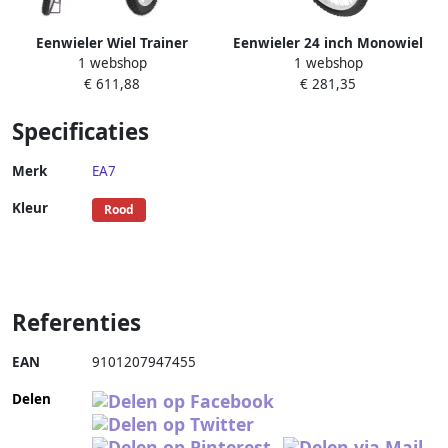
Eenwieler Wiel Trainer
Eenwieler 24 inch Monowiel
1 webshop
1 webshop
Balansfiets Oefenfiets Balans
Balansfiets Balanstraining
€ 611,88
€ 281,35
Trainen Verstelbare Zitting
Fitness In hoogte verstelbaar
16-24 inch Zwart
91-102 cm Zwart
Specificaties
Merk
EA7
Kleur
Rood
Referenties
EAN
9101207947455
Delen