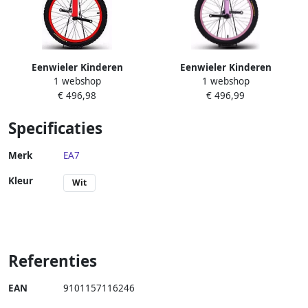
Eenwieler Kinderen
Eenwieler Kinderen
1 webshop
1 webshop
Balansfiets Oefenfiets
Balansfiets Oefenfiets
€ 496,98
€ 496,99
Fitness Balans Extra Dikke
Fitness Balans Training Extra
Band 16 inch Rood
Dikke Band 16 Inch Wiel
Specificaties
Paars
Merk
EA7
Kleur
Wit
Referenties
EAN
9101157116246