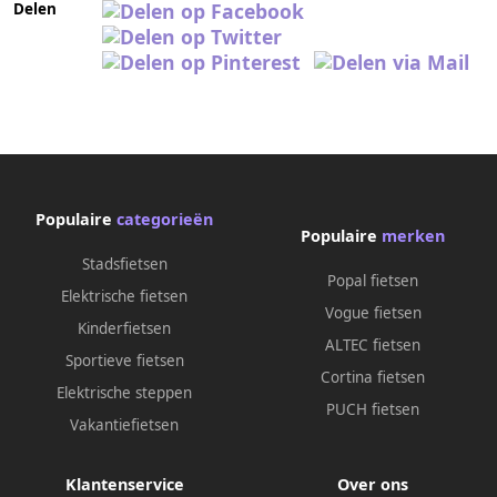
Delen
Populaire
categorieën
Populaire
merken
Stadsfietsen
Popal fietsen
Elektrische fietsen
Vogue fietsen
Kinderfietsen
ALTEC fietsen
Sportieve fietsen
Cortina fietsen
Elektrische steppen
PUCH fietsen
Vakantiefietsen
Klantenservice
Over ons