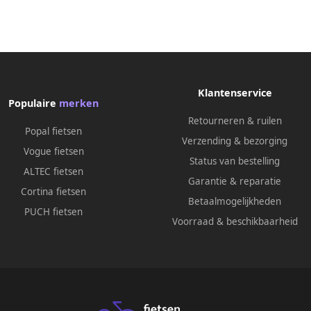
Klantenservice
Populaire
merken
Retourneren & ruilen
Popal fietsen
Verzending & bezorging
Vogue fietsen
Status van bestelling
ALTEC fietsen
Garantie & reparatie
Cortina fietsen
Betaalmogelijkheden
PUCH fietsen
Voorraad & beschikbaarheid