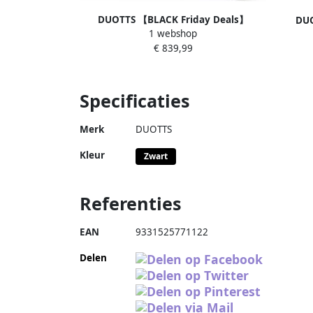
DUOTTS 【BLACK Friday Deals】
DUO
1 webshop
Elektrische Fiets C29Lite 468Wh 13 Ah
Elektr
€ 839,99
Accu 80 km Bereik 250W Motor 27.5
Accu 
Anti-Lekbanden- Shi o 7 Versnellingen
Inch
Mechanische schijfrem Ijzeren Frame
A
Kleuren display Inclusief
Specificaties
Bagagedrager Stadsfiets
Merk
DUOTTS
Kleur
Zwart
Referenties
EAN
9331525771122
Delen