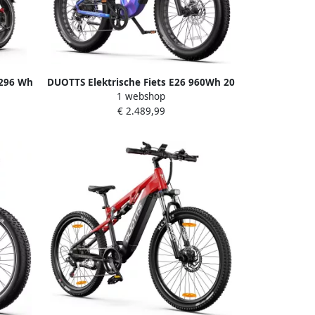
1296 Wh
DUOTTS Elektrische Fiets E26 960Wh 20
1 webshop
W Motor
Ah Accu 120 km Bereik 250W Motor
€ 2.489,99
 7
26*4.0 Inch Banden Shi o 8
hijfrem
Versnellingen Hydraulische Schijfrem
che
Motor Bafang met koppelsensor
Aluminium Frame Elektrische
Mountainbike Blauw