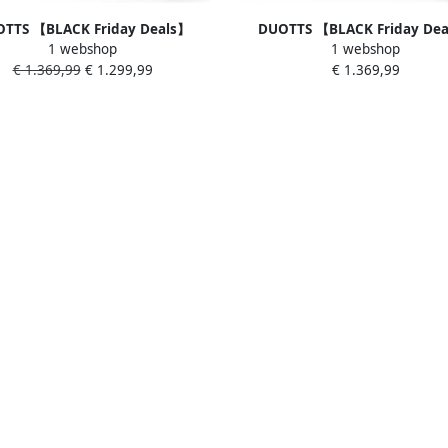
TTS 【BLACK Friday Deals】
DUOTTS 【BLACK Friday De
1 webshop
1 webshop
ische Fiets F26-Lite 864Wh 18 Ah
Elektrische Fiets F26-Lite 864W
€ 1.369,99
€ 1.299,99
€ 1.369,99
100 km Bereik 250W Motor 26x4
Accu 100 km Bereik 250W Moto
 Banden Shi o 7 Versnellingen
Inch Banden Shi o 7 Versnell
luminium Frame Inclusief
Aluminium Frame Inclusi
Bagagedrager Elektrische
Bagagedrager Elektrisch
Mountainbike zilver
Mountainbike zwart