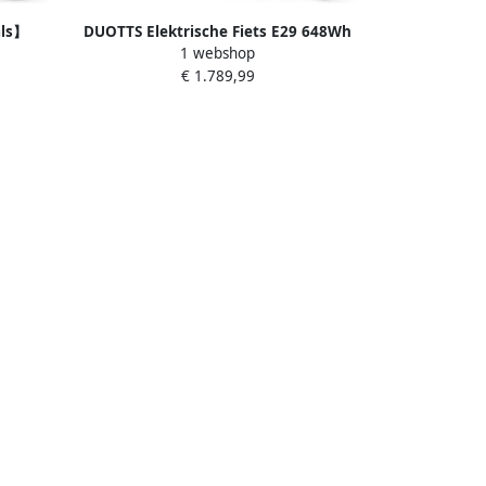
als】
DUOTTS Elektrische Fiets E29 648Wh
1 webshop
h 18 Ah
13.5Ah Accu 90 km Bereik 48V 250W
€ 1.789,99
r 26x4
Bafang Motor- 26x2.6 Inch All Terrain
ingen
Wielen Shi o 14 Versnellingen
ef
Aluminium Frame met Verende
e
Voorvork Elektrische Mountainbike
zwart