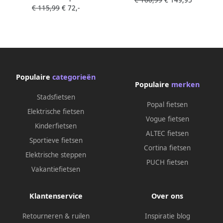
€ 160,99
€ 149,95
Inch 27 cm Knijprem Blauw
€ 115,99
€ 72,-
Zijwieltjes Jongensfiets
Geel
Blauw
Populaire
categorieën
Populaire
merken
Stadsfietsen
Popal fietsen
Elektrische fietsen
Vogue fietsen
Kinderfietsen
ALTEC fietsen
Sportieve fietsen
Cortina fietsen
Elektrische steppen
PUCH fietsen
Vakantiefietsen
Klantenservice
Over ons
Retourneren & ruilen
Inspiratie blog