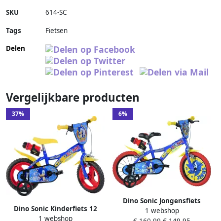
SKU
614-SC
Tags
Fietsen
Delen
Vergelijkbare producten
37%
6%
Dino Sonic Jongensfiets
Dino Sonic Kinderfiets 12
1 webshop
Kinderfiets voor Jongens 16
1 webshop
Inch van 2-4 Jaar met