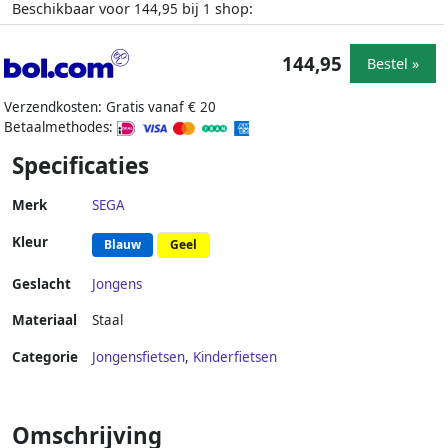
Beschikbaar voor
bij
shop:
144,95
1
144,95
Bestel »
Verzendkosten: Gratis vanaf € 20
Betaalmethodes:
Specificaties
Merk
SEGA
Kleur
Blauw
Geel
Geslacht
Jongens
Materiaal
Staal
Categorie
Jongensfietsen
,
Kinderfietsen
Omschrijving