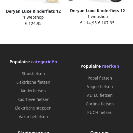
Deryan Luxe Kinderfiets 12
Deryan Luxe Kinderfiets 12
1 webshop
inch 3 in 1 loopfiets Zwart
1 webshop
inch 3 in 1 loopfiets Blauw
€ 114,95
€ 107,95
€ 124,95
Populaire
categorieën
Populaire
merken
Stadsfietsen
Popal fietsen
Elektrische fietsen
Vogue fietsen
Kinderfietsen
ALTEC fietsen
Sportieve fietsen
Cortina fietsen
Elektrische steppen
PUCH fietsen
Vakantiefietsen
Klantenservice
Over ons