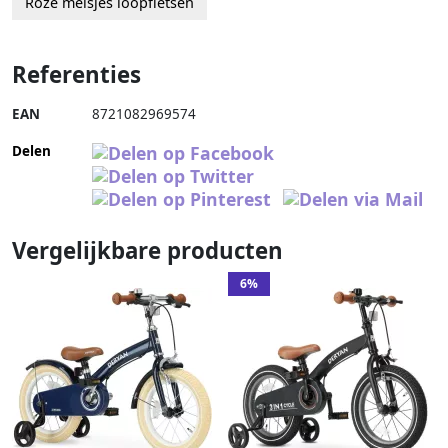
Roze meisjes loopfietsen
Referenties
EAN
8721082969574
Delen
Vergelijkbare producten
6%