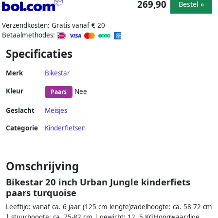
269,90
Bestel »
Verzendkosten: Gratis vanaf € 20
Betaalmethodes:
Specificaties
Merk
Bikestar
Kleur
Nee
Paars
Geslacht
Meisjes
Categorie
Kinderfietsen
Omschrijving
Bikestar 20 inch Urban Jungle kinderfiets
paars turquoise
Leeftijd: vanaf ca. 6 jaar (125 cm lengte)zadelhoogte: ca. 58-72 cm
| stuurhoogte: ca. 75-82 cm | gewicht: 12, 5 KGHoogwaardige,