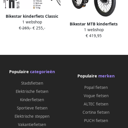
Bikestar kinderfiets Classic
1 webshop
20 inch voor kinderen vanaf
Bikestar MTB kinderfiets
€ 269,-
€ 255,-
6 jaar lila wit
1 webshop
Sport 7 speed 20 inch zwart
€ 419,95
groen
Populaire
categorieën
Populaire
merken
Stadsfietsen
Popal fietsen
Elektrische fietsen
Vogue fietsen
Kinderfietsen
ALTEC fietsen
Sportieve fietsen
Cortina fietsen
Elektrische steppen
PUCH fietsen
Vakantiefietsen