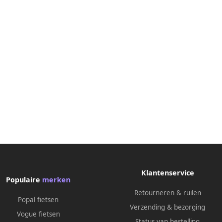
Klantenservice
Populaire
merken
Retourneren & ruilen
Popal fietsen
Verzending & bezorging
Vogue fietsen
Status van bestelling