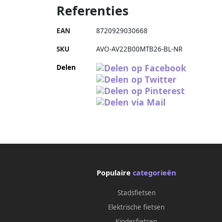
Referenties
EAN
8720929030668
SKU
AVO-AV22B00MTB26-BL-NR
Delen
Populaire
categorieën
Stadsfietsen
Elektrische fietsen
Kinderfietsen