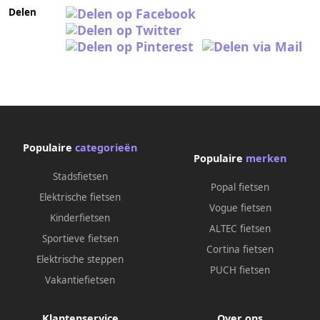
Delen
Populaire
categorieën
Populaire
merken
Stadsfietsen
Popal fietsen
Elektrische fietsen
Vogue fietsen
Kinderfietsen
ALTEC fietsen
Sportieve fietsen
Cortina fietsen
Elektrische steppen
PUCH fietsen
Vakantiefietsen
Klantenservice
Over ons