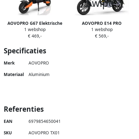
AOVOPRO G67 Elektrische
AOVOPRO E14 PRO
1 webshop
1 webshop
Step voor Volwassenen –
Elektrische Step – 25 km u –
€ 469,-
€ 569,-
1200W Motor – 25 km u – 50
56V15.6AH – Tot 50 km – 14”
km Actieradius – App-
Massieve Banden – Dubbele
Specificaties
bediening – Opvouwbare
Vering – Vouwbaar – Met
Elektrische Scooter
App
Merk
AOVOPRO
Materiaal
Aluminium
Referenties
EAN
6979854650041
SKU
AOVOPRO TX01