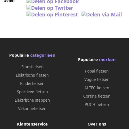
Delen
Populaire
categorieën
Populaire
merken
Stadsfietsen
Popal fietsen
Elektrische fietsen
Vogue fietsen
Kinderfietsen
ALTEC fietsen
Sportieve fietsen
Cortina fietsen
Elektrische steppen
PUCH fietsen
Vakantiefietsen
Klantenservice
Over ons