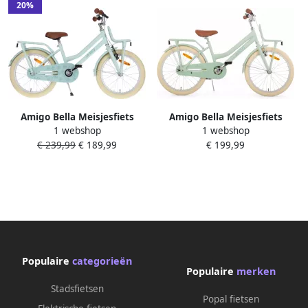
20%
Amigo Bella Meisjesfiets
Amigo Bella Meisjesfiets
1 webshop
1 webshop
Kinderfiets voor Meisjes- 18
Kinderfiets voor Meisjes 20
€ 239,99
€ 189,99
€ 199,99
Inch 29 cm Terugtraprem
Inch Terugtraprem Groen
Groen
Populaire
categorieën
Populaire
merken
Stadsfietsen
Popal fietsen