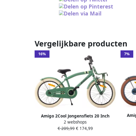
Vergelijkbare producten
16%
7%
Amig
Amigo 2Cool Jongensfiets 20 Inch
Kinderf
2 webshops
Kinderfiets voor 6 tot 8 Jaar 115-125 cm
€ 209,99
€ 174,99
Groen