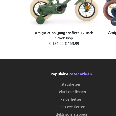
Amig
Amigo 2Cool Jongensfiets 12 Inch
Kinderf
1 webshop
Kinderfiets voor 2 tot 4 Jaar 90-105 cm
€ 184,99
€ 159,99
Groen met Zijwieltjes
Populaire
categorieën
Stadsfietsen
Elektrische fietsen
Kinderfietsen
Sportieve fietsen
Elektrische steppen