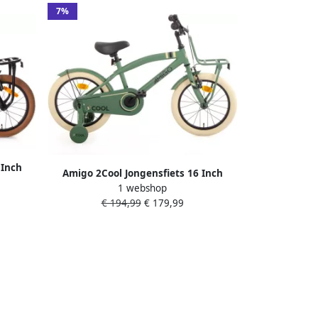
7%
 Inch
Amigo 2Cool Jongensfiets 16 Inch
0-115 cm
1 webshop
Kinderfiets voor 4 tot 6 Jaar 100-115 cm
€ 194,99
€ 179,99
Groen met Zijwieltjes