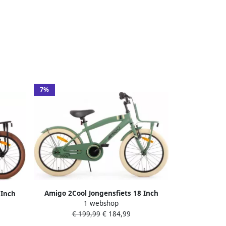
7%
Amigo 2Cool Jongensfiets 18 Inch
 Inch
1 webshop
Kinderfiets voor 5 tot 7 Jaar 105-120 cm
5-120 cm
€ 199,99
€ 184,99
Groen