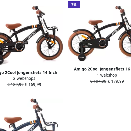
7%
Amigo 2Cool Jongensfiets 16
o 2Cool Jongensfiets 14 Inch
1 webshop
Kinderfiets voor 4 tot 6 Jaar 10
2 webshops
iets voor 3 tot 5 Jaar 95-110 cm
€ 194,99
€ 179,99
Zwart met Zijwieltjes
€ 189,99
€ 169,99
Zwart met Zijwieltjes