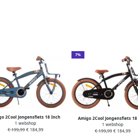
7%
o 2Cool Jongensfiets 18 Inch
Amigo 2Cool Jongensfiets 18
1 webshop
iets voor 5 tot 7 Jaar 105-120 cm
1 webshop
Kinderfiets voor 5 tot 7 Jaar 10
€ 199,99
€ 184,99
Blauw
€ 199,99
€ 184,99
Zwart