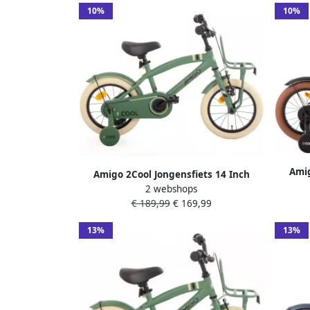
10%
10%
Amig
Amigo 2Cool Jongensfiets 14 Inch
Kinderf
2 webshops
Kinderfiets voor 3 tot 5 Jaar 95-110 cm
€ 189,99
€ 169,99
Groen met Zijwieltjes
13%
13%