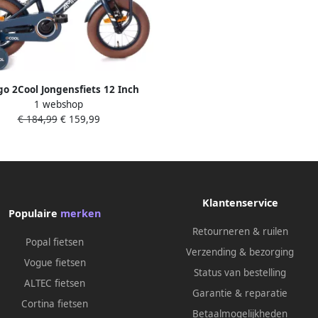
o 2Cool Jongensfiets 12 Inch
1 webshop
iets voor 2 tot 4 Jaar 90-105 cm
€ 184,99
€ 159,99
Blauw met Zijwieltjes
Klantenservice
Populaire
merken
Retourneren & ruilen
Popal fietsen
Verzending & bezorging
Vogue fietsen
Status van bestelling
ALTEC fietsen
Garantie & reparatie
Cortina fietsen
Betaalmogelijkheden