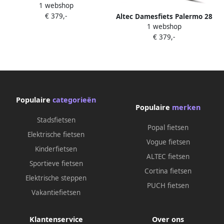
1 webshop
Trekking 28 Inch 50 cm
€ 379,-
Dames 21V V-Brakes Zilver
Altec Damesfiets Palermo 28
1 webshop
Inch 52 cm Dames
€ 379,-
Terugtraprem Grijsgroen
Populaire
categorieën
Populaire
merken
Stadsfietsen
Popal fietsen
Elektrische fietsen
Vogue fietsen
Kinderfietsen
ALTEC fietsen
Sportieve fietsen
Cortina fietsen
Elektrische steppen
PUCH fietsen
Vakantiefietsen
Klantenservice
Over ons