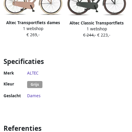
Altec Transportfiets dames
Altec Classic Transportfiets
1 webshop
Classic 28 Inch 53 cm Dames
1 webshop
Damesfiets 28 inch 53 cm
€ 269,-
Terugtraprem Zalmroze
€ 244,-
€ 223,-
Army Green
Specificaties
Merk
ALTEC
Kleur
Grijs
Geslacht
Dames
Referenties