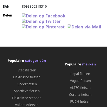
EAN
8698906318316
Delen
Populaire
categorieën
Populaire
merken
Stadsfietsen
Popal fietsen
Elektrische fietsen
Vogue fietsen
Kinderfietsen
ALTEC fietsen
Sportieve fietsen
Cortina fietsen
Elektrische steppen
PUCH fietsen
Vakantiefietsen