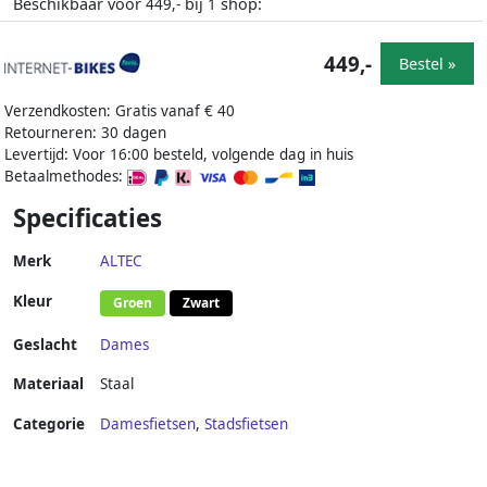
Beschikbaar voor
bij
shop:
449,-
1
449,-
Bestel »
Verzendkosten: Gratis vanaf € 40
Retourneren: 30 dagen
Levertijd: Voor 16:00 besteld, volgende dag in huis
Betaalmethodes:
Specificaties
Merk
ALTEC
Kleur
Groen
Zwart
Geslacht
Dames
Materiaal
Staal
Categorie
Damesfietsen
,
Stadsfietsen