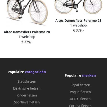
Altec Damesfiets Palermo 28
1 webshop
Inch 52 cm Dames
€ 379,-
Terugtraprem Zwart
Altec Damesfiets Palermo 28
1 webshop
Inch 52 cm Dames
€ 379,-
Terugtraprem Grijsgroen
Populaire
categorieën
Populaire
merken
Stadsfietsen
Popal fietsen
Elektrische fietsen
Vogue fietsen
Kinderfietsen
ALTEC fietsen
Sportieve fietsen
Cortina fietsen