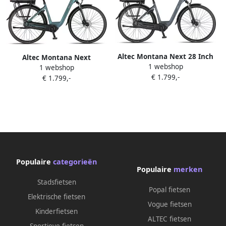
Altec Montana Next 28 Inch
Altec Montana Next
1 webshop
48 cm Dames 7V
1 webshop
Hydraulische Remmen
€ 1.799,-
Hydraulische schijfrem
€ 1.799,-
Elektrische Fiets Diep Groen
Matgrijs
28 inch Accu 518Wh (37V
14Ah) 250W (65Nm)
Middenmotor Shimano
Nexus 7 Versnellingen
Populaire
categorieën
Populaire
merken
Stadsfietsen
Popal fietsen
Elektrische fietsen
Vogue fietsen
Kinderfietsen
ALTEC fietsen