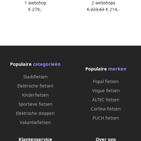
1 webshop
2 webshops
Jongens 7V V Brakes Navy
Jongens 7V V Brakes Navy
€ 279,-
€ 223,63
€ 214,-
Populaire
categorieën
Populaire
merken
Stadsfietsen
Popal fietsen
Elektrische fietsen
Vogue fietsen
Kinderfietsen
ALTEC fietsen
Sportieve fietsen
Cortina fietsen
Elektrische steppen
PUCH fietsen
Vakantiefietsen
Klantenservice
Over ons