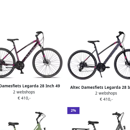
 Damesfiets Legarda 28 Inch 49
Altec Damesfiets Legarda 28 I
2 webshops
es 24V Hydraulische schijfrem
2 webshops
cm Dames 24V Hydraulische sc
€ 410,-
Paars
€ 410,-
Antraciet
2%