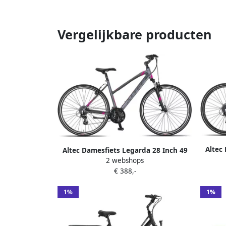
Vergelijkbare producten
Altec
Altec Damesfiets Legarda 28 Inch 49
cm Dam
2 webshops
cm Dames 24V V-Brakes Antraciet
€ 388,-
1%
1%