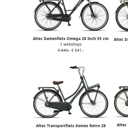
Altec Damesfiets Omega 28 Inch 55 cm
Altec 
2 webshops
Dames 7V Hydraulische schijfrem
Dame
€ 649,-
€ 641,-
Matzwart
Altec
Altec Transportfiets dames Retro 28