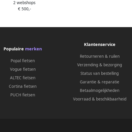
2 webshops
 57 cm Dames 3V Rollerbrake
€ 500,-
Donkergroen
Klantenservice
Populaire
merken
Retourneren & ruilen
Popal fietsen
Verzending & bezorging
Vogue fietsen
Status van bestelling
ALTEC fietsen
Garantie & reparatie
Cortina fietsen
Betaalmogelijkheden
PUCH fietsen
Voorraad & beschikbaarheid