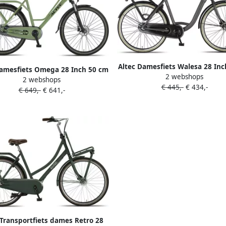
Altec Damesfiets Walesa 28 Inc
Damesfiets Omega 28 Inch 50 cm
2 webshops
Dames 3V Rollerbrake Gri
2 webshops
s 7V Hydraulische schijfrem
€ 445,-
€ 434,-
€ 649,-
€ 641,-
Groen
 Transportfiets dames Retro 28