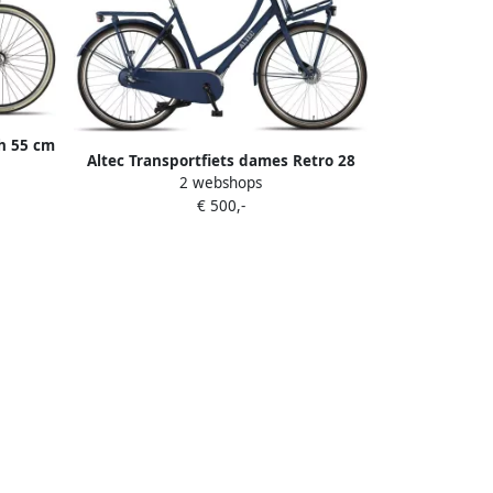
h 55 cm
Altec Transportfiets dames Retro 28
js
2 webshops
Inch 57 cm Dames 3V Rollerbrake
€ 500,-
Donkerblauw