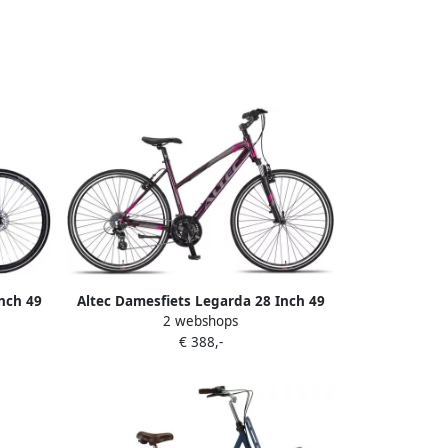
nch 49
Altec Damesfiets Legarda 28 Inch 49
2 webshops
hijfrem
cm Dames 24V V-Brakes Paars
€ 388,-