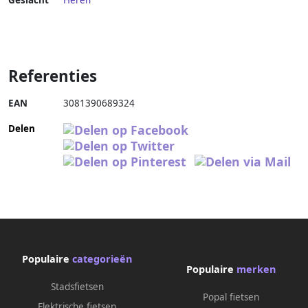
Geslacht
Heren
Referenties
EAN
3081390689324
Delen
Populaire
categorieën
Populaire
merken
Stadsfietsen
Popal fietsen
Elektrische fietsen