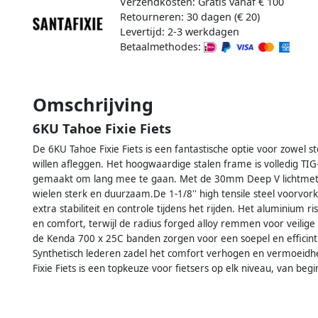
Verzendkosten: Gratis vanaf € 100
Retourneren: 30 dagen (€ 20)
Levertijd: 2-3 werkdagen
Betaalmethodes:
Omschrijving
6KU Tahoe Fixie Fiets
De 6KU Tahoe Fixie Fiets is een fantastische optie voor zowel st
willen afleggen. Het hoogwaardige stalen frame is volledig TIG-
gemaakt om lang mee te gaan. Met de 30mm Deep V lichtmetal
wielen sterk en duurzaam.De 1-1/8'' high tensile steel voorvor
extra stabiliteit en controle tijdens het rijden. Het aluminium ri
en comfort, terwijl de radius forged alloy remmen voor veilige
de Kenda 700 x 25C banden zorgen voor een soepel en efficint
Synthetisch lederen zadel het comfort verhogen en vermoeidh
Fixie Fiets is een topkeuze voor fietsers op elk niveau, van begi