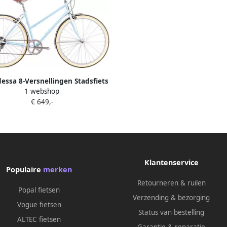
essa 8-Versnellingen Stadsfiets
1 webshop
Maryland Blue
€ 649,-
Klantenservice
Populaire
merken
Retourneren & ruilen
Popal fietsen
Verzending & bezorging
Vogue fietsen
Status van bestelling
ALTEC fietsen
Garantie & reparatie