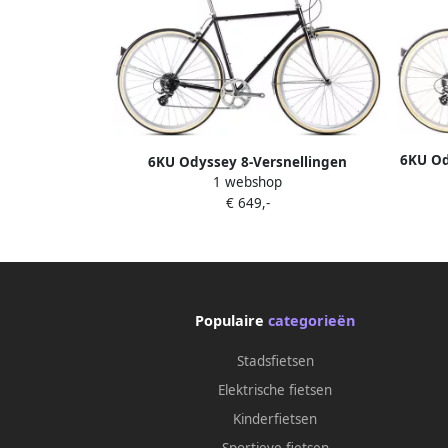
6KU Od
6KU Odyssey 8-Versnellingen
1 webshop
Stadsfiets Delano Black
€ 649,-
Populaire
categorieën
Stadsfietsen
Elektrische fietsen
Kinderfietsen
Sportieve fietsen