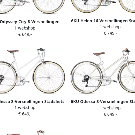
6KU Helen 16-Versnellingen Sta
Odyssey City 8-Versnellingen
1 webshop
Rose Gold
1 webshop
Stadsfiets Silverlake
€ 749,-
€ 649,-
essa 8-Versnellingen Stadsfiets
6KU Odessa 8-Versnellingen Sta
1 webshop
Coney White
1 webshop
Pershing Gold
€ 649,-
€ 649,-