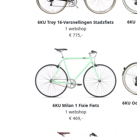
6KU 
6KU Troy 16-Versnellingen Stadsfiets
1 webshop
Del Rey Black
€ 775,-
6KU Od
6KU Milan 1 Fixie Fiets
1 webshop
€ 469,-