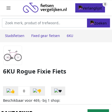
Stadsfietsen
Fixed gear fietsen
6KU
6KU Rogue Fixie Fiets
0
Beschikbaar voor
bij
shop:
469,-
1