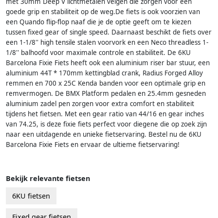
met 30mm Deep V lichtmetalen velgen die zorgen voor een
goede grip en stabiliteit op de weg.De fiets is ook voorzien van
een Quando flip-flop naaf die je de optie geeft om te kiezen
tussen fixed gear of single speed. Daarnaast beschikt de fiets over
een 1-1/8'' high tensile stalen voorvork en een Neco threadless 1-
1/8'' balhoofd voor maximale controle en stabiliteit. De 6KU
Barcelona Fixie Fiets heeft ook een aluminium riser bar stuur, een
aluminium 44T * 170mm kettingblad crank, Radius Forged Alloy
remmen en 700 x 25C Kenda banden voor een optimale grip en
remvermogen. De BMX Platform pedalen en 25.4mm gesneden
aluminium zadel pen zorgen voor extra comfort en stabiliteit
tijdens het fietsen. Met een gear ratio van 44/16 en gear inches
van 74.25, is deze fixie fiets perfect voor diegene die op zoek zijn
naar een uitdagende en unieke fietservaring. Bestel nu de 6KU
Barcelona Fixie Fiets en ervaar de ultieme fietservaring!
Bekijk relevante fietsen
6KU fietsen
Fixed gear fietsen