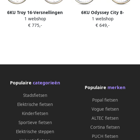
6KU Troy 16-Versnellingen
6KU Odyssey City 8-
1 webshop
1 webshop
Stadsfiets Del Rey Black
Versnellingen Stadsfiets
€ 775,-
€ 649,-
Silverlake
Populaire
categorieën
Populaire
merken
Stadsfietsen
Popal fietsen
Elektrische fietsen
Vogue fietsen
Kinderfietsen
ALTEC fietsen
Sportieve fietsen
Cortina fietsen
Elektrische steppen
PUCH fietsen