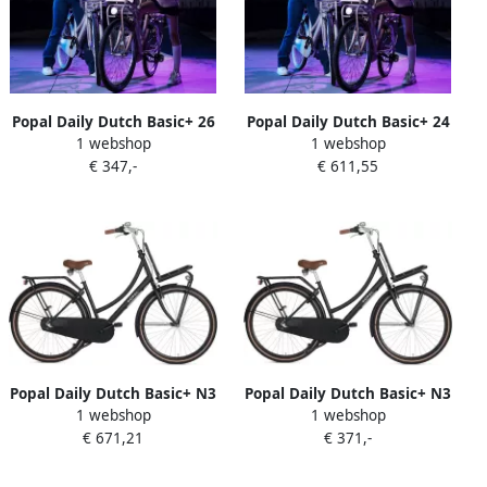
Popal Daily Dutch Basic+ 26
Popal Daily Dutch Basic+ 24
1 webshop
1 webshop
Inch 45 5 cm Meisjes 3V
Inch 40 cm Meisjes 3V
€ 347,-
€ 611,55
Terugtraprem Matzwart
Terugtraprem Matzwart
Popal Daily Dutch Basic+ N3
Popal Daily Dutch Basic+ N3
1 webshop
1 webshop
Transportfiets Stadsfiets
Transportfiets Stadsfiets
€ 671,21
€ 371,-
Dames 53 centimeter Mat
Dames 47 centimeter Mat
Zwart
Zwart