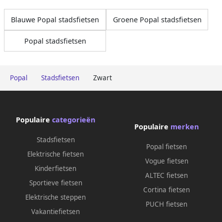
Blauwe Popal stadsfietsen
Groene Popal stadsfietsen
Popal stadsfietsen
Popal
Stadsfietsen
Zwart
Populaire
categorieën
Populaire
merken
Stadsfietsen
Popal fietsen
Elektrische fietsen
Vogue fietsen
Kinderfietsen
ALTEC fietsen
Sportieve fietsen
Cortina fietsen
Elektrische steppen
PUCH fietsen
Vakantiefietsen