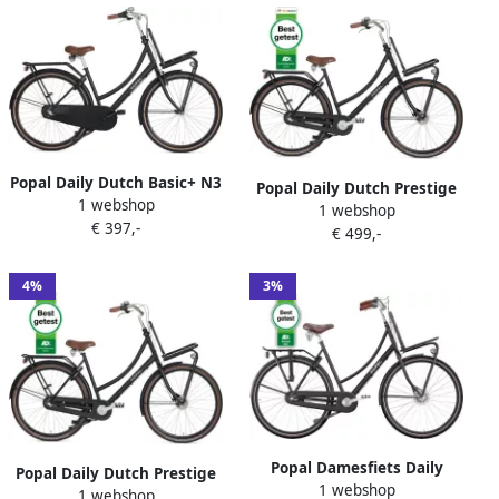
Popal Daily Dutch Basic+ N3
Popal Daily Dutch Prestige
1 webshop
Transportfiets Stadsfiets
1 webshop
Damesfiets Transportfiets
€ 397,-
Dames 59 centimeter Mat
€ 499,-
28 Inch 47 cm 3
Zwart
Versnellingen Matzwart
4%
3%
Popal Damesfiets Daily
Popal Daily Dutch Prestige
1 webshop
Dutch Prestige N7 RB ND ::
1 webshop
Damesfiets Transportfiets