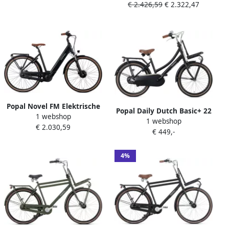
jaar
€ 2.426,59
€ 2.322,47
Damesfiets 47 cm 7
Versnellingen Hydraulische
schijfrem 522​​​​​​​ Wh Accu
Matzwart
Popal Novel FM Elektrische
Popal Daily Dutch Basic+ 22
1 webshop
Fiets 28 Inch E-bike 47 cm
1 webshop
Inch 35 cm Meisjes 3V
€ 2.030,59
Damesfiets met 7
€ 449,-
Terugtraprem Matzwart
Versnellingen Verende
Voorvork Matzwart
4%