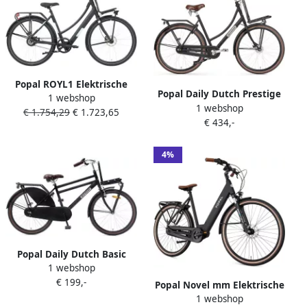
Popal ROYL1 Elektrische
Popal Daily Dutch Prestige
1 webshop
Fiets Mat Zwart 28 inch 47
1 webshop
N7 VB Transportfiets
€ 1.754,29
€ 1.723,65
cm Belt Drive Accu 360Wh
€ 434,-
Stadsfiets Aluminium Frame
(36V 14.5Ah) 250W Ananda
Dames 57 centimeter Mat
Motor (35Nm) Hydraulische
Zwart
4%
Remmen
Popal Daily Dutch Basic
1 webshop
Jongensfiets 24 inch
€ 199,-
Transportfiets Mat Zwart
Popal Novel mm Elektrische
Jongensfiets voor 8 tot 10
1 webshop
Fiets E-bike 28 Inch