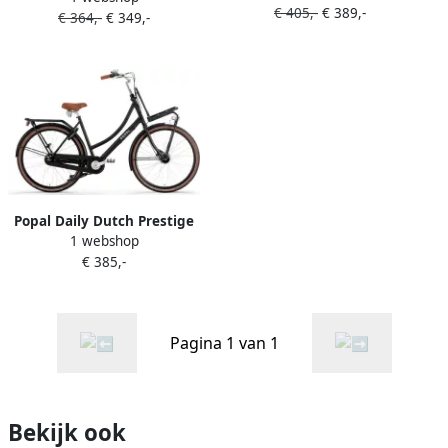
€ 405,-
€ 389,-
Matt Black :: 28 inch 47 cm
€ 364,-
€ 349,-
28 Inch 53 cm 3
Aluminium K63
Versnellingen Matzwart
Popal Daily Dutch Prestige
1 webshop
N7 Transportfiets 28 inch
€ 385,-
Dames Aluminium frame
59cm Mat Zwart
Pagina 1 van 1
Bekijk ook