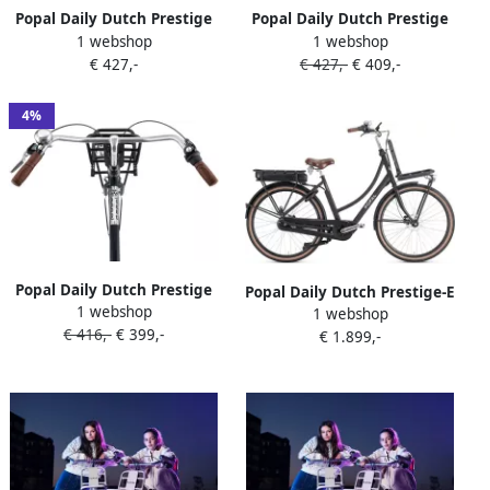
Popal Daily Dutch Prestige
Popal Daily Dutch Prestige
1 webshop
1 webshop
N7 Transportfiets Stadsfiets
N7 Transportfiets Stadsfiets
€ 427,-
€ 427,-
€ 409,-
Heren 50 centimeter Mat
Heren 57 centimeter Mat
Zwart
Zwart
4%
Popal Daily Dutch Prestige
Popal Daily Dutch Prestige-E
1 webshop
N3 VB Transportfiets
1 webshop
Elektrische Fiets E-bike 28
€ 416,-
€ 399,-
Stadsfiets Aluminium Frame
€ 1.899,-
Inch Damesfiets 53 cm 7
Heren 57 centimeter Mat
Versnellingen Hydraulische
Zwart
schijfrem 562​​​​​​​ Wh Accu
Matzwart