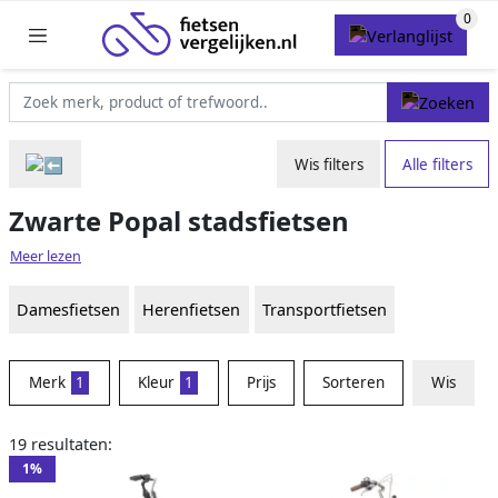
Wis filters
Alle filters
Zwarte Popal stadsfietsen
Meer lezen
Damesfietsen
Herenfietsen
Transportfietsen
Merk
1
Kleur
1
Prijs
Sorteren
Wis
19 resultaten:
1%