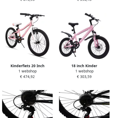
Versnellingen Voorvering
Schijfrem Stevig Roze Frame
v
Kinderfiets 20 Inch
18 inch Kinder
1 webshop
1 webshop
Mountainbike Single Speed
Mountainbike voor en (8-11
€ 474,92
€ 303,59
met V-Brake
Jaar)