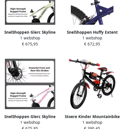
SnelShoppen Glerc Skyline
SnelShoppen Huffy Extent
1 webshop
1 webshop
Kinder Mountainbike 20
Kinder Mountainbike 24
€ 675,95
€ 672,95
Inch Fiets voor en 21
Inch Paars 18 Versnellingen
Versnellingen Voorvering
Perfect voor Avonturen en
Schijfrem Stevig Groen
Buitenactiviteiten
Frame
SnelShoppen Glerc Skyline
Stoere Kinder Mountainbike
1 webshop
1 webshop
Kinder Mountainbike 20
20 inch met 7 Versnellingen
€ 675,95
€ 390,45
Inch Fiets voor en 21
en Verende Vork