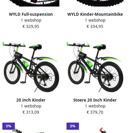
WYLD Full-suspension
WYLD Kinder-Mountainbike
1 webshop
1 webshop
kinder-mountainbike – 24
Fully ATB 24'' Zodiac blau 18
€ 329,95
€ 334,95
Zodiac (rood) – 18
Gänge RH 38 cm
versnellingen – Framemaat
38 cm
20 inch Kinder
Stoere 20 Inch Kinder
1 webshop
1 webshop
Mountainbike met 7
Mountainbike met 7
€ 313,09
€ 379,70
Versnellingen en
Versnellingen en
Spatborden
Terugtraprem
5%
5%