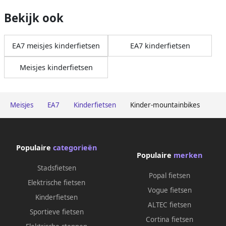
Bekijk ook
EA7 meisjes kinderfietsen
EA7 kinderfietsen
Meisjes kinderfietsen
Meisjes
EA7
Kinderfietsen
Kinder-mountainbikes
Populaire
categorieën
Populaire
merken
Stadsfietsen
Popal fietsen
Elektrische fietsen
Vogue fietsen
Kinderfietsen
ALTEC fietsen
Sportieve fietsen
Cortina fietsen