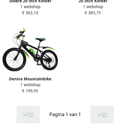
Stoere 20 inch Kinder
20 Inch Kinder
1 webshop
1 webshop
Mountainbike met
Mountainbike Stevige Fiets
€ 363,10
€ 385,75
Versnellingen voor en
met 7 Versnellingen
Deniva Mountainbike
1 webshop
Kinder mountainbike 20
€ 199,95
inch 7 Versnellingen
Verstelbaar Zadel Groen 8–
13 Jaar- Kinderfiets
Pagina 1 van 1