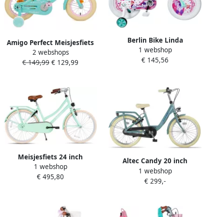
Berlin Bike Linda
Amigo Perfect Meisjesfiets
1 webshop
meisjesfiets 16 inch
2 webshops
Kinderfiets voor Meisjes 12
€ 145,56
turquoise – zeemeermin –
€ 149,99
€ 129,99
Inch 21 cm Terugtraprem
kinderfiets met zijwieltjes
Turquoise
voor 4- 5- en 6-jarige
kinderen – fiets 16 inch
Meisjesfiets 24 inch
Altec Candy 20 inch
1 webshop
Verstelbaar Zadel & Stuur
1 webshop
Kinderfiets Meisjesfiets
€ 495,80
Met Terugtraprem en
€ 299,-
Hemelsblauw
Handrem