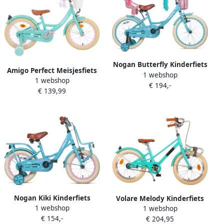
Nogan Butterfly Kinderfiets
Amigo Perfect Meisjesfiets
1 webshop
Meisjesfiets 18 inch
1 webshop
Kinderfiets voor Meisjes 16
€ 194,-
Turquoise
€ 139,99
Inch 23 5 cm Terugtraprem
Turquoise
Nogan Kiki Kinderfiets
Volare Melody Kinderfiets
1 webshop
Meisjesfiets 12 inch
1 webshop
Meisjes 16 inch Turquoise
€ 154,-
Turquoise
€ 204,95
Prime Collection