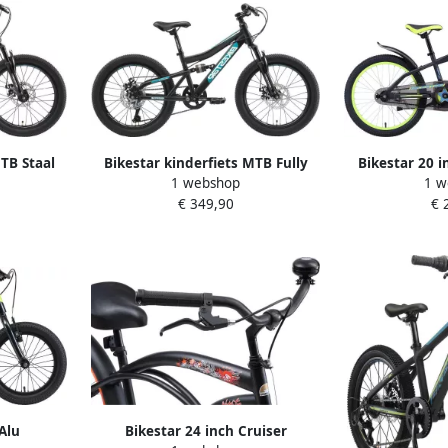
MTB Staal
Bikestar kinderfiets MTB Fully
Bikestar 20 
1 webshop
1 w
wart
Staal 7speed 20inch zwart petrol
kinderfie
€ 349,90
€ 
Alu
Bikestar 24 inch Cruiser