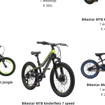
1 webshop
ets zwart
kinderfiets zwart
€ 369,-
Bikestar MTB k
1 w
speed 20 in
€ 
n Jungle
Bikestar BM
groen
1 w
kinderfiets v
€ 
Bikestar MTB kinderfiets 7 speed