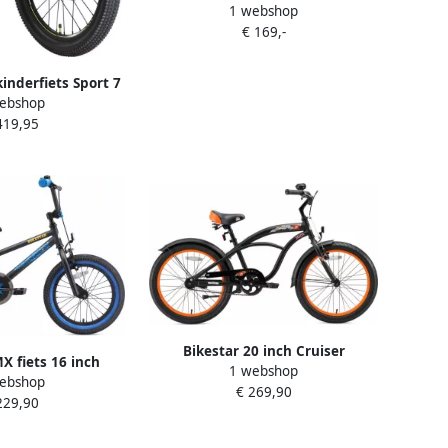
1 webshop
kinderfiets zwart
€ 169,-
inderfiets Sport 7
ebshop
ch zwart groen
419,95
Bikestar 20 inch Cruiser
X fiets 16 inch
1 webshop
kinderfiets zwart
ebshop
anaf 4 jaar 9 5 kg
€ 269,90
229,90