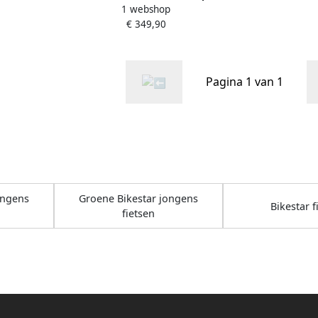
1 webshop
20 inch zwart groen
€ 349,90
Pagina 1 van 1
ongens
Groene Bikestar jongens
Bikestar f
fietsen