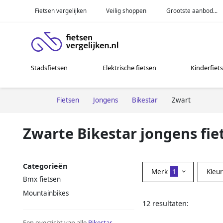
Fietsen vergelijken
Veilig shoppen
Grootste aanbod...
Stadsfietsen
Elektrische fietsen
Kinderfiet
Fietsen
Jongens
Bikestar
Zwart
Zwarte Bikestar jongens fie
Categorieën
Merk
1
Kleu
Bmx fietsen
Mountainbikes
12 resultaten:
Een overzicht van alle
Bikestar