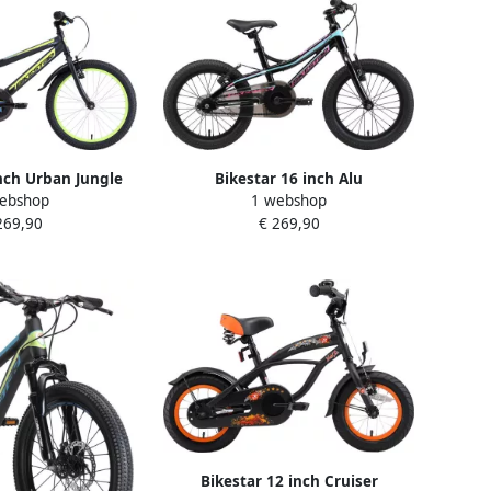
inch Urban Jungle
Bikestar 16 inch Alu
ebshop
1 webshop
ts zwart geel
Mountainbike kinderfiets zwart
269,90
€ 269,90
blauw
Bikestar 12 inch Cruiser