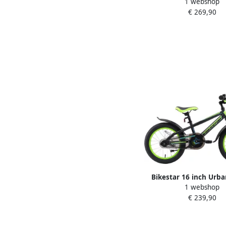
1 webshop
Mountainbike kinderfi
€ 269,90
groen
Bikestar 16 inch Urba
1 webshop
kinderfiets zwart 
€ 239,90