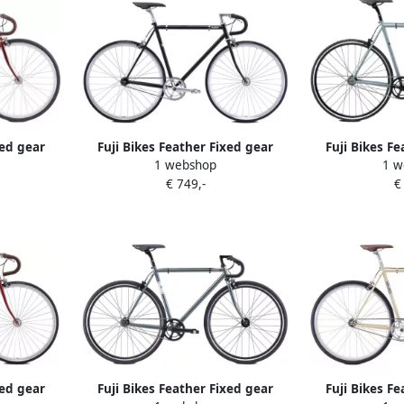
xed gear
Fuji Bikes Feather Fixed gear
Fuji Bikes F
1 webshop
1 w
Copper
Singlespeed fiets Midnight Black
Singlespeed
€ 749,-
€
xed gear
Fuji Bikes Feather Fixed gear
Fuji Bikes F