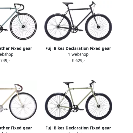
eather Fixed gear
Fuji Bikes Declaration Fixed gear
ebshop
1 webshop
 fiets Cool Gray
Singlespeed fiets Satin Black
 749,-
€ 629,-
eather Fixed gear
Fuji Bikes Declaration Fixed gear