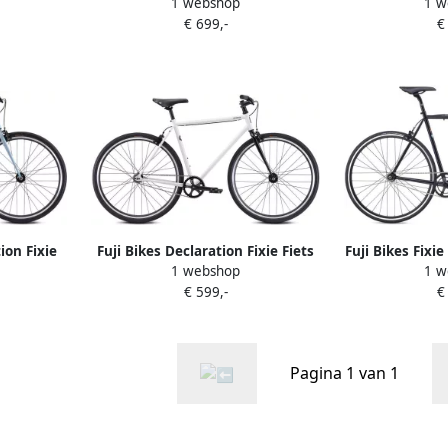
1 webshop
1 w
ick Red
Singlespeed fiets Pearl Sage
Singlespe
€ 699,-
€
ion Fixie
Fuji Bikes Declaration Fixie Fiets
Fuji Bikes Fixi
1 webshop
1 w
Wit
Z
€ 599,-
€
Pagina 1 van 1