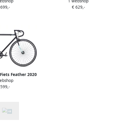
ebshop
1 webshop
ed fiets Ivory
Singlespeed fiets Khaki Green
 699,-
€ 629,-
e Fiets Feather 2020
ebshop
wart
 599,-