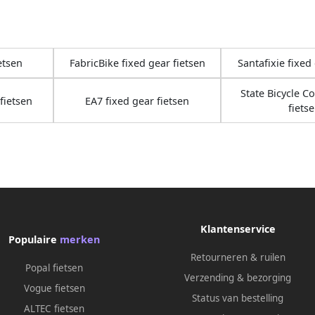
etsen
FabricBike fixed gear fietsen
Santafixie fixed
State Bicycle Co
fietsen
EA7 fixed gear fietsen
fiets
Klantenservice
Populaire
merken
Retourneren & ruilen
Popal fietsen
Verzending & bezorging
Vogue fietsen
Status van bestelling
ALTEC fietsen