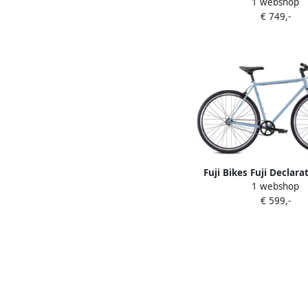
1 webshop
Singlespeed fiets Br
€ 749,-
Fuji Bikes Fuji Declarat
1 webshop
Fiets Blauw
€ 599,-