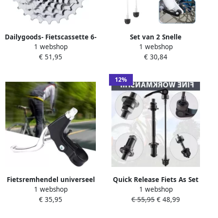
Dailygoods- Fietscassette 6-
Set van 2 Snelle
1 webshop
1 webshop
9 Versnellingen Roestvrij
Ontgrendeling Skewers
€ 51,95
€ 30,84
Staal Vrijloop MTB Racefiets
voor Fietsen Geschikt voor
Duurzaam Nauwkeurige
66cm Wielen Voor- en
Tandvorm Fietsversnelling
Achterwielen Ideaal voor
12%
Racefietsen en
Mountainbikes
Fietsremhendel universeel
Quick Release Fiets As Set
1 webshop
1 webshop
voor kinderfiets BMX
voor Racefiets en
€ 35,95
€ 55,95
€ 48,99
racefiets diameter 2 cm
Mountainbike 25mm Wiel
Hub Spies Voor- en Achteras