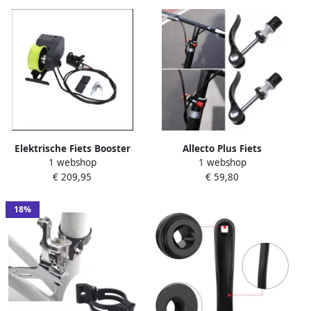
Elektrische Fiets Booster
Allecto Plus Fiets
1 webshop
1 webshop
24V 250W – Draagbare
snelsluiting zadelpenklem
€ 209,95
€ 59,80
Motorversterker voor
voor racefiets en
Stadsfiets Cruiser Racefiets
mountainbike Set van 2
en Mountainbike
stuks met M6 × 65 mm bout
18%
Zwart metaal Eenvoudig te
monteren met borgmoer
Ideaal voor vervanging of
upgrade van zadel