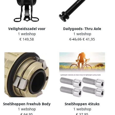
Veiligheidszadel voor
Dailygoods- Thru Axle
1 webshop
1 webshop
kinderen babyzitje voor
Aluminium 124 mm
€ 149,58
€ 45,95
€ 41,95
kinderen met steunpedalen
Vervangende Onderdelen
achter voor racefiets MTB
Compatibel met
Mountainbike Racefiets
M12x1 0 mm Schroefdraad
Inclusief Conische
Wasmachine Steekas
SnelShoppen Freehub Body
SnelShoppen 4Stuks
1 webshop
1 webshop
met Lagers 11
M7x20mm Fiets Stem
€ 64,95
€ 37,95
Versnellingen Fiets Freehub
Bouten Conische Kop Bout