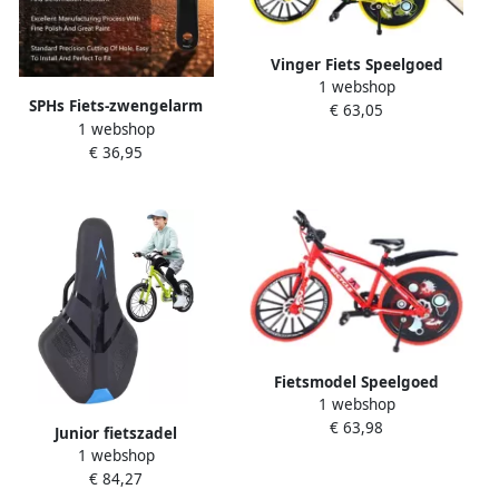
Vinger Fiets Speelgoed
1 webshop
Miniatuur Racefiets
SPHs Fiets-zwengelarm
€ 63,05
Buitenspelen Flexibele
1 webshop
Reserve fiets-pedaalarm
Stuurinrichting 19.5 cm
€ 36,95
Zwart Fietskrankstel
Willekeurige Kleur
Geschikt voor stadsfiets
vouwfiets MTB e-bike
racefiets
Fietsmodel Speelgoed
1 webshop
Miniatuur Racefiets
€ 63,98
Huisdecoratie Kinderen
Junior fietszadel
Verfijnd Vakmanschap 195
1 webshop
Kinderzadel racefiets
cm Lengte Willekeurig
€ 84,27
Comfortabel fietsen Smal