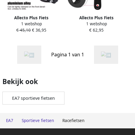
Allecto Plus Fiets
Allecto Plus Fiets
1 webshop
1 webshop
Schakelklem Racefiets
zwengelarm 170 mm voor
€ 45,10
€ 36,95
€ 62,95
Frame
stadsfiets vouwfiets MTB e-
Derailleurklemringadapter
bike racefiets
voor Brasfietsen (31.8mm
Zwart) Duurzaam en
Pagina 1 van 1
gemakkelijk te installeren
Bekijk ook
EA7 sportieve fietsen
EA7
Sportieve fietsen
Racefietsen