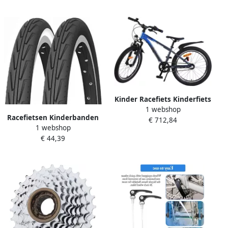
ontwerp 24 x 14.5 cm Zwart
Kinder Racefiets Kinderfiets
1 webshop
20 inch Sportief Fietsen
Racefietsen Kinderbanden
€ 712,84
Lichtgewicht Frame 20 inch
1 webshop
37-390 zwart wit Veilig en
Blauw Grijs
€ 44,39
Stedelijk Gebruik