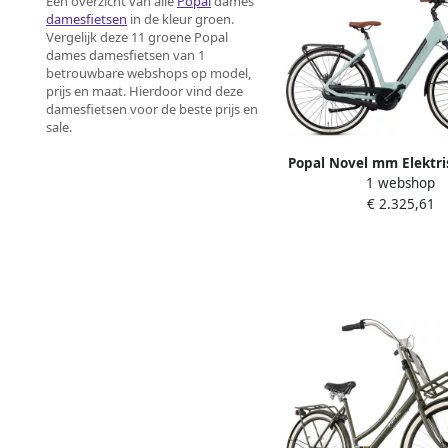
Een overzicht van alle
Popal
dames
damesfietsen
in de kleur groen.
Vergelijk deze 11 groene Popal
dames damesfietsen van 1
betrouwbare webshops op model,
prijs en maat. Hierdoor vind deze
damesfietsen voor de beste prijs en
sale.
Popal Novel mm Elektri
1 webshop
E-bike 28 Inch Damesfi
€ 2.325,61
7 Versnellingen Hydr
schijfrem 522​​​​​​​ Wh Ac