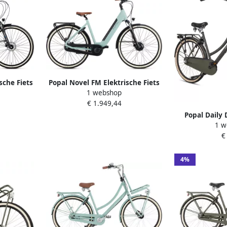
sche Fiets
Popal Novel FM Elektrische Fiets
1 webshop
ets 47 cm
28 Inch E-bike 53 cm Damesfiets
€ 1.949,44
aulische
met 7 Versnellingen Verende
cu Mintgroen
Voorvork Mintgroen
Popal Daily 
1 w
Transportfiets
€
47 centime
4%