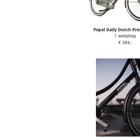
Popal Daily Dutch Pre
1 webshop
Transportfiets 28 inch
€ 384,-
frame Dames 53cm Leg