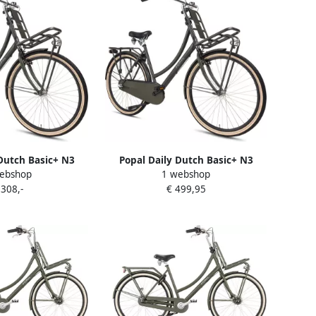
Dutch Basic+ N3
Popal Daily Dutch Basic+ N3
ebshop
1 webshop
 Stadsfiets Dames
Transportfiets Stadsfiets Dames
 308,-
€ 499,95
ter Army Green
59 centimeter Army Green