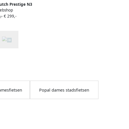
utch Prestige N3
ebshop
 Stadsfiets Dames
,-
€ 299,-
r Mineral Green
amesfietsen
Popal dames stadsfietsen