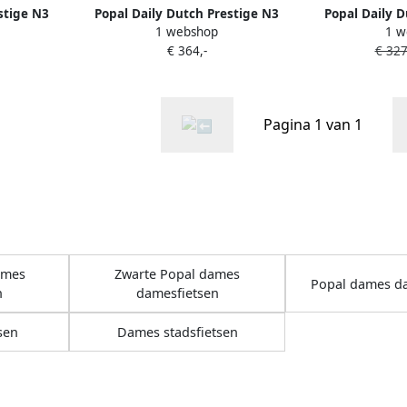
stige N3
Popal Daily Dutch Prestige N3
Popal Daily D
1 webshop
1 w
ets Dames
Transportfiets Stadsfiets Dames
Transportfiets
€ 364,-
€ 327
l Green
47 centimeter Mineral Green
59 centimete
Pagina 1 van 1
ames
Zwarte Popal dames
Popal dames d
n
damesfietsen
sen
Dames stadsfietsen