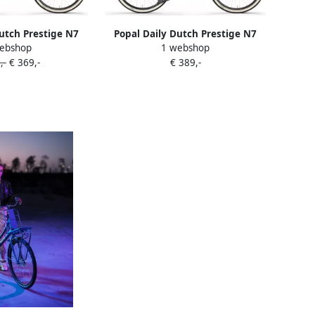
utch Prestige N7
Popal Daily Dutch Prestige N7
ebshop
1 webshop
ts 28 inch Dames
Transportfiets 28 inch Dames
,-
€ 369,-
€ 389,-
rame 47cm Leger
Aluminium frame 59cm Leger
roen
Groen