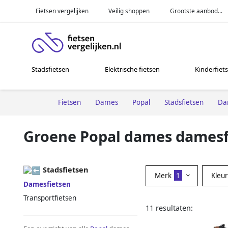
Fietsen vergelijken
Veilig shoppen
Grootste aanbod...
Stadsfietsen
Elektrische fietsen
Kinderfiet
Fietsen
Dames
Popal
Stadsfietsen
Da
Groene Popal dames damesf
Stadsfietsen
Merk
1
Kleu
Damesfietsen
Transportfietsen
11 resultaten: