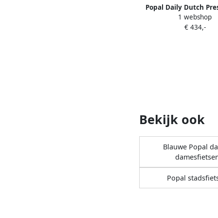
Popal Daily Dutch Pre
1 webshop
Transportfiets Stadsfi
€ 434,-
53 centimeter Minera
Bekijk ook
Blauwe Popal d
damesfietse
Popal stadsfiet