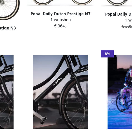
Popal Daily Dutch Prestige N7
Popal Daily D
1 webshop
Transportfiets 28 inch Dames
1 w
Transportfie
€ 364,-
Aluminium frame 53cm Mineral
€ 385
Aluminium f
stige N3
Green
G
 Aluminium
er Groen
8%